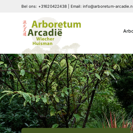
Skip
Bel ons: +31620422438 | Email: info@arboretum-arcadie.n
to
content
Arb