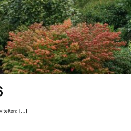
6
teiten: [...]