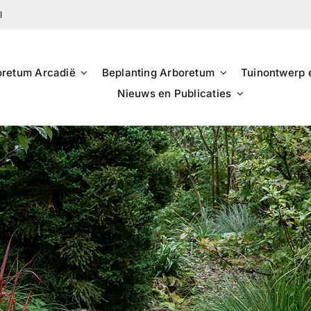
l
oretum Arcadië
Beplanting Arboretum
Tuinontwerp 
Nieuws en Publicaties