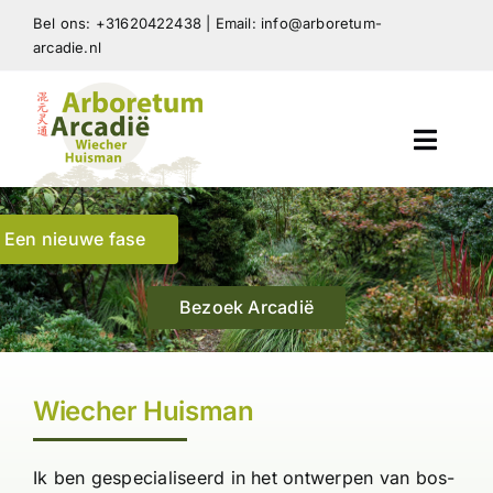
Skip
Bel ons: +31620422438 | Email: info@arboretum-
to
arcadie.nl
content
Toggl
Navig
Arboretum Arcadië
Een nieuwe fase
Beplanting Arboretum
Bezoek Arcadië
Tuinontwerp en advies
Wiecher Huisman
Nieuws en Publicaties
Ik ben gespecialiseerd in het ontwerpen van bos-