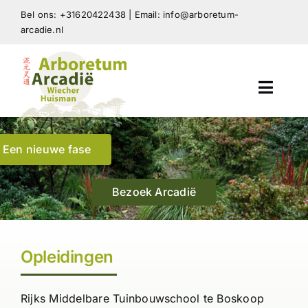
Skip
Bel ons: +31620422438 | Email: info@arboretum-
to
arcadie.nl
content
Toggl
Navig
Arboretum Arcadië
Een nieuwe fase
Beplanting Arboretum
Bezoek Arcadië
Tuinontwerp en advies
Opleidingen
Nieuws en Publicaties
Rijks Middelbare Tuinbouwschool te Boskoop