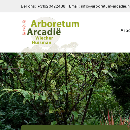
Skip
Bel ons: +31620422438 | Email: info@arboretum-arcadie.n
to
content
Arb