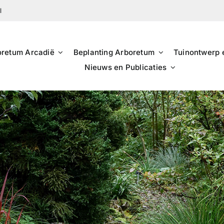
l
oretum Arcadië
Beplanting Arboretum
Tuinontwerp 
Nieuws en Publicaties