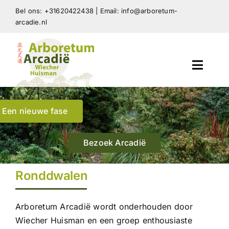
Skip
Bel ons: +31620422438 | Email: info@arboretum-
to
arcadie.nl
content
Toggl
Navig
Arboretum Arcadië
Een nieuwe fase
Beplanting Arboretum
Bezoek Arcadië
Tuinontwerp en advies
Ronddwalen
Nieuws en Publicaties
Arboretum Arcadië wordt onderhouden door
Wiecher Huisman en een groep enthousiaste