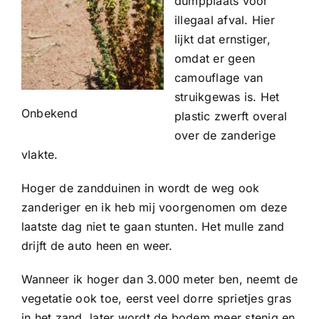
dumpplaats voor
illegaal afval. Hier
lijkt dat ernstiger,
omdat er geen
camouflage van
struikgewas is. Het
Onbekend
plastic zwerft overal
over de zanderige
vlakte.
Hoger de zandduinen in wordt de weg ook
zanderiger en ik heb mij voorgenomen om deze
laatste dag niet te gaan stunten. Het mulle zand
drijft de auto heen en weer.
Wanneer ik hoger dan 3.000 meter ben, neemt de
vegetatie ook toe, eerst veel dorre sprietjes gras
in het zand, later wordt de bodem meer stenig en