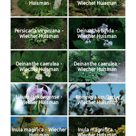
Huisman
Wiecher Huisman
Persicaria virginiana -
Deinanthe bifida -
Wiecher Huisman
Wiecher Huisman
Deinanthe caerulea -
Deinanthe caerulea -
Wiecher Huisman
Wiecher Huisman
Lilium lankongense -
Romneya coulteri -
Wiecher Huisman
Wiecher Huisman
Inula magifica - Wiecher
Inula magnifica -
Huisman
Wiecher Huisman