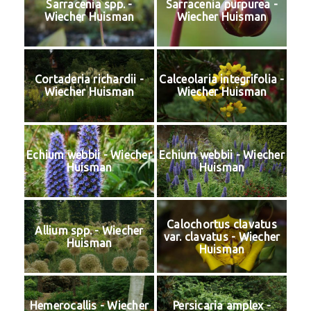
Sarracenia spp. -
Sarracenia purpurea -
Wiecher Huisman
Wiecher Huisman
Cortaderia richardii -
Calceolaria integrifolia -
Wiecher Huisman
Wiecher Huisman
Echium webbii - Wiecher
Echium webbii - Wiecher
Huisman
Huisman
Calochortus clavatus
Allium spp. - Wiecher
var. clavatus - Wiecher
Huisman
Huisman
Hemerocallis - Wiecher
Persicaria amplex -