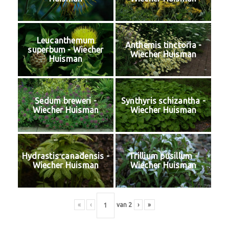
Leucanthemum
Anthemis tinctoria -
superbum - Wiecher
Wiecher Huisman
Huisman
Sedum breweri -
Synthyris schizantha -
Wiecher Huisman
Wiecher Huisman
Hydrastis canadensis -
Trillium pusillum -
Wiecher Huisman
Wiecher Huisman
«
‹
van
2
›
»