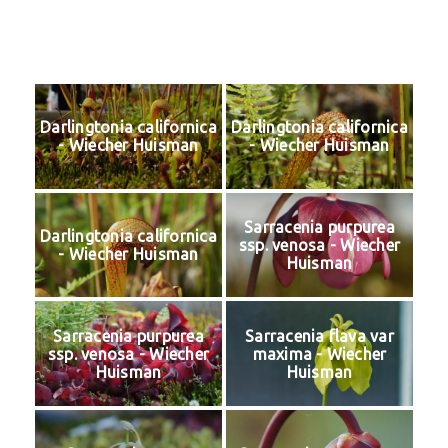
Skip
to
content
Darlingtonia californica
Darlingtonia californica
- Wiecher Huisman
- Wiecher Huisman
Sarracenia purpurea
Darlingtonia californica
ssp. venosa - Wiecher
- Wiecher Huisman
Huisman
Sarracenia purpurea
Sarracenia flava var
ssp. venosa - Wiecher
maxima - Wiecher
Huisman
Huisman