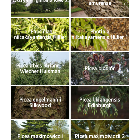
Ostrya virginiana Kew 2
amurense
Photinia
Photinia
niitakayamensis Hillier
niitakayamensis Hillier 1
Picea abies 'Ariane' -
Picea bicolor
Wiecher Huisman
Picea engelmannii
Picea likiangensis
Silkwood
Edinburgh
Picea maximowiczii
Picea maximowiczii 2