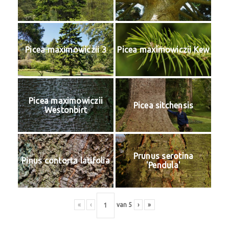
Picea maximowiczii 3
Picea maximowiczii Kew
Picea maximowiczii
Picea sitchensis
Westonbirt
Prunus serotina
Pinus contorta latifolia
'Pendula'
«
‹
van
5
›
»