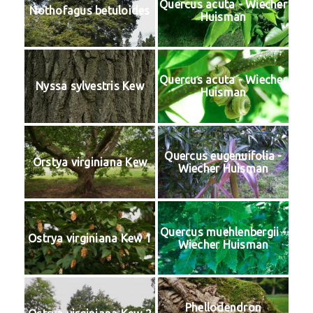
Quercus acuta - Wiecher
Nothofagus betuloides
Huisman
Quercus acuta - Wiecher
Nyssa sylvestris Kew
Huisman
Quercus eugenuifolia -
Orstya virginiana Kew
Wiecher Huisman
Quercus muehlenbergii -
Ostrya virginiana Kew 1
Wiecher Huisman
Phellodendron